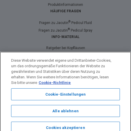
Produktinformationen
HÄUFIGE FRAGEN
®
Fragen zu Jacutin
Pedicul Fluid
®
Fragen zu Jacutin
Pedicul Spray
INFO-MATERIAL
Ratgeber bei Kopfläusen
Läuse-Comic
Diese Website verwendet eigene und Drittanbieter-Cookies,
Nützliche Downloads
um das ordnungsgemäße Funktionieren der Website zu
gewährleisten und Statistiken über deren Nutzung zu
erhalten. Wenn Sie weitere Informationen benötigen, lesen
Sie bitte unsere
Cookie-Richtlinie
Impressum
Cookie-Einstellungen
Datenschutz
Cookie-Richtlinie
Alle ablehnen
Barrierefreiheit
Bestimmungen
© 2026 Almirall Hermal GmbH
Cookies akzeptieren