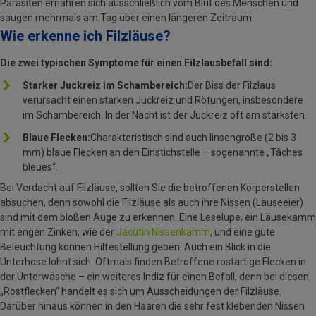
Parasiten ernähren sich ausschließlich vom Blut des Menschen und
saugen mehrmals am Tag über einen längeren Zeitraum.
Wie erkenne ich Filzläuse?
Die zwei typischen Symptome für einen Filzlausbefall sind:
Starker Juckreiz im Schambereich:
Der Biss der Filzlaus
verursacht einen starken Juckreiz und Rötungen, insbesondere
im Schambereich. In der Nacht ist der Juckreiz oft am stärksten.
Blaue Flecken:
Charakteristisch sind auch linsengroße (2 bis 3
mm) blaue Flecken an den Einstichstelle – sogenannte „Tâches
bleues“.
Bei Verdacht auf Filzläuse, sollten Sie die betroffenen Körperstellen
absuchen, denn sowohl die Filzläuse als auch ihre Nissen (Läuseeier)
sind mit dem bloßen Auge zu erkennen. Eine Leselupe, ein Läusekamm
mit engen Zinken, wie der
Jacutin Nissenkamm
, und eine gute
Beleuchtung können Hilfestellung geben. Auch ein Blick in die
Unterhose lohnt sich: Oftmals finden Betroffene rostartige Flecken in
der Unterwäsche – ein weiteres Indiz für einen Befall, denn bei diesen
„Rostflecken“ handelt es sich um Ausscheidungen der Filzläuse.
Darüber hinaus können in den Haaren die sehr fest klebenden Nissen