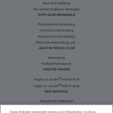
Was sind Kopfläuse
Wie werden Kopfläuse übertragen
KOPFLÄUSE BEHANDELN
Physikalische Behandlung
Chemische Behandlung
Mechanische Behandlung
Pflanzliche Behandlung und...
JACUTIN PEDICUL FLUID
Anwendung
Produktinformationen
HÄUFIGE FRAGEN
®
Fragen zu Jacutin
Pedicul Fluid
®
Fragen zu Jacutin
Pedicul Spray
INFO-MATERIAL
Ratgeber bei Kopfläusen
Läuse-Comic
Diese Website verwendet eigene und Drittanbieter-Cookies,